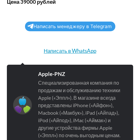
Цена 39000 рублей
Написать менеджеру в Telegram
Написать в WhatsApp
Apple-PNZ
Специализированная компания по
продажам и обслуживанию техники
Apple («Эппл»). В магазине всегда
представлены iPhone («Айфон»),
Macbook («Макбук»), iPad («Айпад»),
iPod («Айпод»), iMac («Аймак») и
другие устройства фирмы Apple
(«Эппл») по очень выгодным ценам.