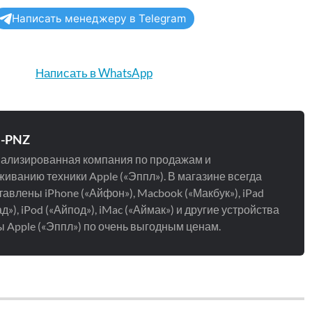
Написать менеджеру в Telegram
Написать в WhatsApp
e-PNZ
ализированная компания по продажам и
иванию техники Apple («Эппл»). В магазине всегда
авлены iPhone («Айфон»), Macbook («Макбук»), iPad
д»), iPod («Айпод»), iMac («Аймак») и другие устройства
 Apple («Эппл») по очень выгодным ценам.