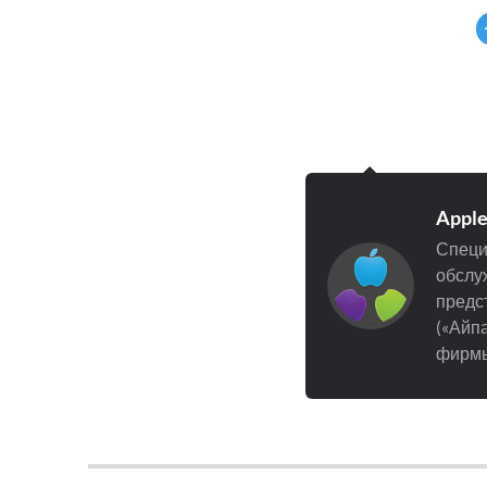
Appl
Специ
обслуж
предст
(«Айпа
фирмы