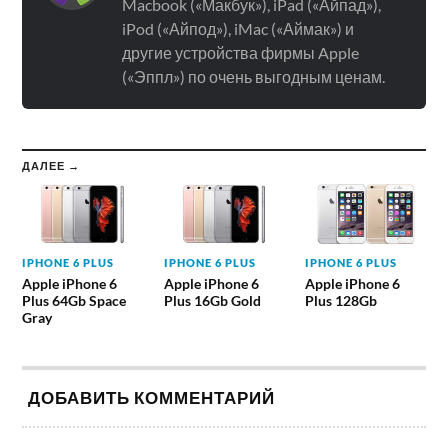
Macbook («Макбук»), iPad («Айпад»),
iPod («Айпод»), iMac («Аймак») и
другие устройства фирмы Apple
(«Эппл») по очень выгодным ценам.
ДАЛЕЕ →
IPHONE 6 PLUS
IPHONE 6 PLUS
IPHONE 6 PLUS
Apple iPhone 6
Apple iPhone 6
Apple iPhone 6
Plus 64Gb Space
Plus 16Gb Gold
Plus 128Gb
Gray
ДОБАВИТЬ КОММЕНТАРИЙ