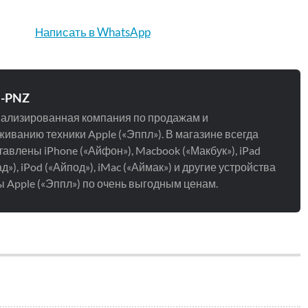
Написать в WhatsApp
e-PNZ
ализированная компания по продажам и
иванию техники Apple («Эппл»). В магазине всегда
авлены iPhone («Айфон»), Macbook («Макбук»), iPad
д»), iPod («Айпод»), iMac («Аймак») и другие устройства
 Apple («Эппл») по очень выгодным ценам.