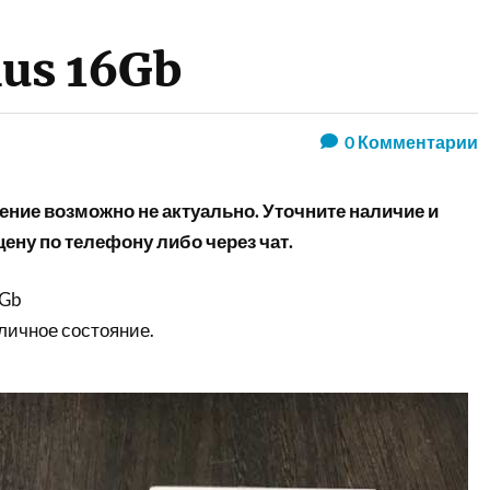
lus 16Gb
0
Комментарии
ние возможно не актуально. Уточните наличие и
ену по телефону либо через чат.
6Gb
личное состояние.