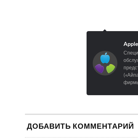
Appl
Специ
обслуж
предст
(«Айпа
фирмы
ДОБАВИТЬ КОММЕНТАРИЙ