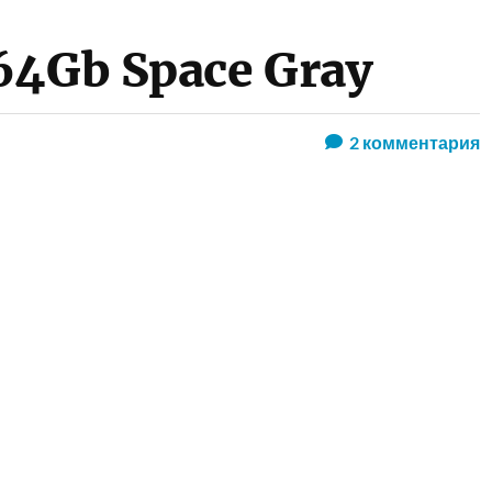
64Gb Space Gray
2
комментария