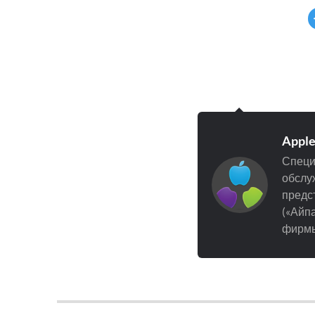
Appl
Специ
обслуж
предст
(«Айпа
фирмы