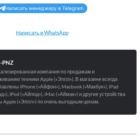
Написать менеджеру в Telegram
Написать в WhatsApp
e-PNZ
ализированная компания по продажам и
иванию техники Apple («Эппл»). В магазине всегда
авлены iPhone («Айфон»), Macbook («Макбук»), iPad
д»), iPod («Айпод»), iMac («Аймак») и другие устройства
 Apple («Эппл») по очень выгодным ценам.