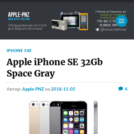
IPHONE 5SE
Apple iPhone SE 32Gb
Space Gray
Автор:
Apple-PNZ
на
2018-11-05
4