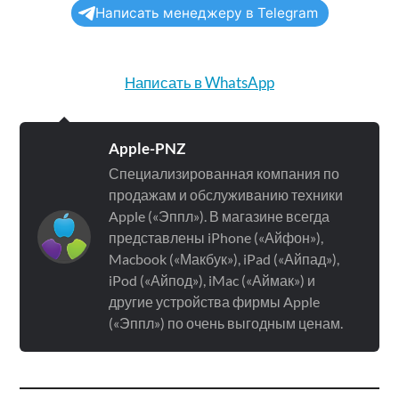
Написать менеджеру в Telegram
Написать в WhatsApp
Apple-PNZ
Специализированная компания по
продажам и обслуживанию техники
Apple («Эппл»). В магазине всегда
представлены iPhone («Айфон»),
Macbook («Макбук»), iPad («Айпад»),
iPod («Айпод»), iMac («Аймак») и
другие устройства фирмы Apple
(«Эппл») по очень выгодным ценам.