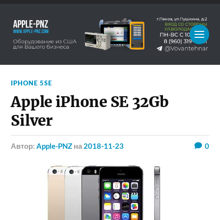
IPHONE 5SE
Apple iPhone SE 32Gb
Silver
Автор:
Apple-PNZ
на
2018-11-23
0