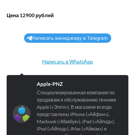
Цена 12900 рублей
Написать менеджеру в Telegram
Написать в WhatsApp
Apple-PNZ
Специализированная компания по
продажам и обслуживанию техники
Apple («Эппл»). В магазине всегда
представлены iPhone («Айфон»),
Macbook («Макбук»), iPad («Айпад»),
iPod («Айпод»), iMac («Аймак») и