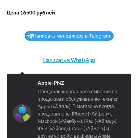
Цена 16500 рублей
Написать менеджеру в Telegram
Написать в WhatsApp
Apple-PNZ
Специализированная компания по
продажам и обслуживанию техники
Apple («Эппл»). В магазине всегда
представлены iPhone («Айфон»),
Macbook («Макбук»), iPad («Айпад»),
iPod («Айпод»), iMac («Аймак») и
другие устройства фирмы Apple