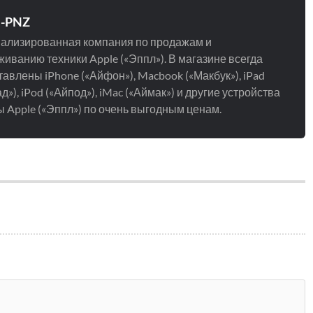
e-PNZ
ализированная компания по продажам и
иванию техники Apple («Эппл»). В магазине всегда
авлены iPhone («Айфон»), Macbook («Макбук»), iPad
д»), iPod («Айпод»), iMac («Аймак») и другие устройства
 Apple («Эппл») по очень выгодным ценам.