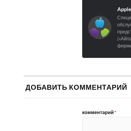
Appl
Специ
обслуж
предст
(«Айпа
фирмы
ДОБАВИТЬ КОММЕНТАРИЙ
комментарий
*