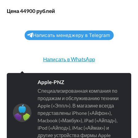
Цена 44900 рублей
Написать менеджеру в Telegram
Написать в WhatsApp
Apple-PNZ
Специализированная компания по
продажам и обслуживанию техники
Apple («Эппл»). В магазине всегда
представлены iPhone («Айфон»),
Macbook («Макбук»), iPad («Айпад»),
iPod («Айпод»), iMac («Аймак») и
другие устройства фирмы Apple