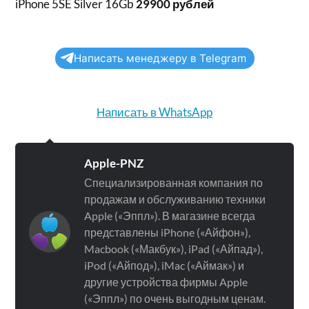
iPhone 5SE Silver 16Gb
29900 рублей
Написать менеджеру в Telegram
Написать в WhatsApp
Apple-PNZ
Специализированная компания по
продажам и обслуживанию техники
Apple («Эппл»). В магазине всегда
представлены iPhone («Айфон»),
Macbook («Макбук»), iPad («Айпад»),
iPod («Айпод»), iMac («Аймак») и
другие устройства фирмы Apple
(«Эппл») по очень выгодным ценам.