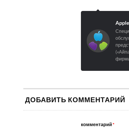
Appl
Специ
обслуж
предст
(«Айпа
фирмы
ДОБАВИТЬ КОММЕНТАРИЙ
комментарий
*