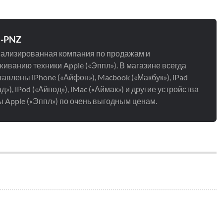
e-PNZ
ализированная компания по продажам и
иванию техники Apple («Эппл»). В магазине всегда
авлены iPhone («Айфон»), Macbook («Макбук»), iPad
д»), iPod («Айпод»), iMac («Аймак») и другие устройства
 Apple («Эппл») по очень выгодным ценам.