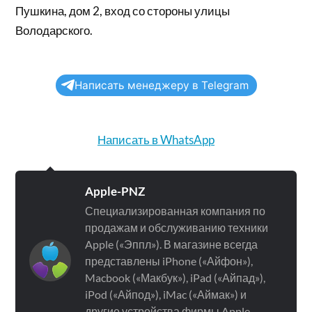
Пушкина, дом 2, вход со стороны улицы
Володарского.
Написать менеджеру в Telegram
Написать в WhatsApp
Apple-PNZ
Специализированная компания по
продажам и обслуживанию техники
Apple («Эппл»). В магазине всегда
представлены iPhone («Айфон»),
Macbook («Макбук»), iPad («Айпад»),
iPod («Айпод»), iMac («Аймак») и
другие устройства фирмы Apple