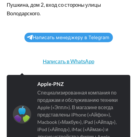
Пушкина, дом 2, вход со стороны улицы
Володарского.
Написать менеджеру в Telegram
Написать в WhatsApp
Apple-PNZ
Специализированная компания по
продажам и обслуживанию техники
Apple («Эппл»). В магазине всегда
представлены iPhone («Айфон»),
Macbook («Макбук»), iPad («Айпад»),
iPod («Айпод»), iMac («Аймак») и
другие устройства фирмы Apple