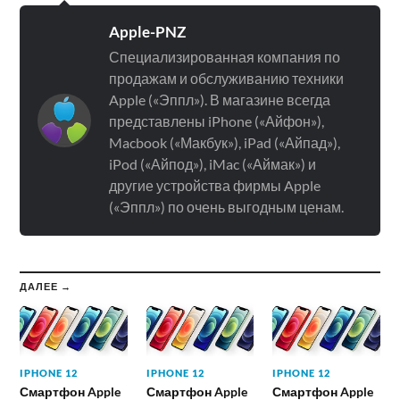
Apple-PNZ
Специализированная компания по
продажам и обслуживанию техники
Apple («Эппл»). В магазине всегда
представлены iPhone («Айфон»),
Macbook («Макбук»), iPad («Айпад»),
iPod («Айпод»), iMac («Аймак») и
другие устройства фирмы Apple
(«Эппл») по очень выгодным ценам.
ДАЛЕЕ →
IPHONE 12
IPHONE 12
IPHONE 12
Смартфон Apple
Смартфон Apple
Смартфон Apple