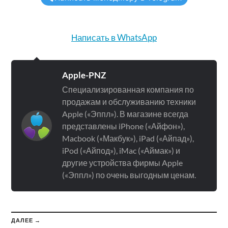
Написать в WhatsApp
Apple-PNZ
Специализированная компания по
продажам и обслуживанию техники
Apple («Эппл»). В магазине всегда
представлены iPhone («Айфон»),
Macbook («Макбук»), iPad («Айпад»),
iPod («Айпод»), iMac («Аймак») и
другие устройства фирмы Apple
(«Эппл») по очень выгодным ценам.
ДАЛЕЕ →