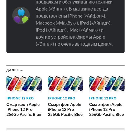
продажам и обслуживанию техники
Apple («Эппл»). В магазине всегда
представлены iPhone («Айфон»),
Macbook («Макбук»), iPad («Айпад»),
iPod («Айпод»), iMac («Аймак») и
другие устройства фирмы Apple
(«Эппл») по очень выгодным ценам.
ДАЛЕЕ →
IPHONE 12 PRO
IPHONE 12 PRO
IPHONE 12 PRO
Смартфон Apple
Смартфон Apple
Смартфон Apple
iPhone 12 Pro
iPhone 12 Pro
iPhone 12 Pro
256Gb Pacific Blue
256Gb Pacific Blue
256Gb Pacific Blue