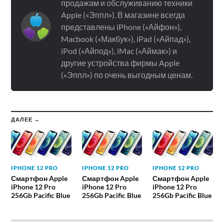
продажам и обслуживанию техники
Apple («Эппл»). В магазине всегда
представлены iPhone («Айфон»),
Macbook («Макбук»), iPad («Айпад»),
iPod («Айпод»), iMac («Аймак») и
другие устройства фирмы Apple
(«Эппл») по очень выгодным ценам.
ДАЛЕЕ →
IPHONE 12 PRO
IPHONE 12 PRO
IPHONE 12 PRO
Смартфон Apple
Смартфон Apple
Смартфон Apple
iPhone 12 Pro
iPhone 12 Pro
iPhone 12 Pro
256Gb Pacific Blue
256Gb Pacific Blue
256Gb Pacific Blue