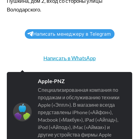
Пушкина, дом 2, вход со стороны улицы
Володарского.
Написать менеджеру в Telegram
Написать в WhatsApp
Apple-PNZ
Специализированная компания по
продажам и обслуживанию техники
Apple («Эппл»). В магазине всегда
представлены iPhone («Айфон»),
Macbook («Макбук»), iPad («Айпад»),
iPod («Айпод»), iMac («Аймак») и
другие устройства фирмы Apple