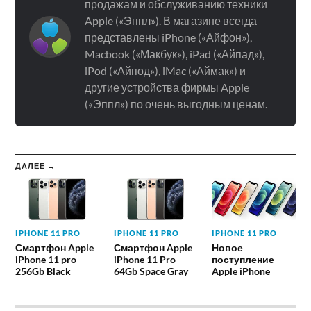
продажам и обслуживанию техники
Apple («Эппл»). В магазине всегда
представлены iPhone («Айфон»),
Macbook («Макбук»), iPad («Айпад»),
iPod («Айпод»), iMac («Аймак») и
другие устройства фирмы Apple
(«Эппл») по очень выгодным ценам.
ДАЛЕЕ →
IPHONE 11 PRO
IPHONE 11 PRO
IPHONE 11 PRO
Смартфон Apple
Смартфон Apple
Новое
iPhone 11 pro
iPhone 11 Pro
поступление
256Gb Black
64Gb Space Gray
Apple iPhone