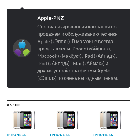
Apple-PNZ
Специализированная компания по
продажам и обслуживанию техники
Apple («Эппл»). В магазине всегда
представлены iPhone («Айфон»),
Macbook («Макбук»), iPad («Айпад»),
iPod («Айпод»), iMac («Аймак») и
другие устройства фирмы Apple
(«Эппл») по очень выгодным ценам.
ДАЛЕЕ →
IPHONE 5S
IPHONE 5S
IPHONE 5S