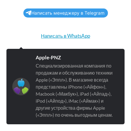
Написать менеджеру в Telegram
Написать в WhatsApp
Apple-PNZ
Специализированная компания по
продажам и обслуживанию техники
Apple («Эппл»). В магазине всегда
представлены iPhone («Айфон»),
Macbook («Макбук»), iPad («Айпад»),
iPod («Айпод»), iMac («Аймак») и
другие устройства фирмы Apple
(«Эппл») по очень выгодным ценам.