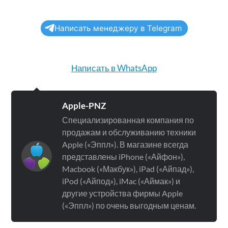
Написать менеджеру в Telegram
Написать в WhatsApp
Apple-PNZ
Специализированная компания по
продажам и обслуживанию техники
Apple («Эппл»). В магазине всегда
представлены iPhone («Айфон»),
Macbook («Макбук»), iPad («Айпад»),
iPod («Айпод»), iMac («Аймак») и
другие устройства фирмы Apple
(«Эппл») по очень выгодным ценам.