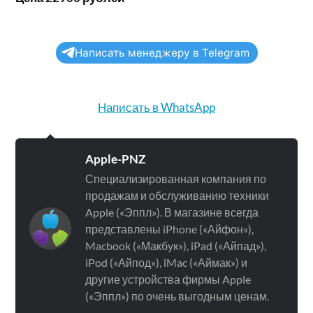
Написать менеджеру в Telegram
Написать в WhatsApp
Apple-PNZ
Специализированная компания по
продажам и обслуживанию техники
Apple («Эппл»). В магазине всегда
представлены iPhone («Айфон»),
Macbook («Макбук»), iPad («Айпад»),
iPod («Айпод»), iMac («Аймак») и
другие устройства фирмы Apple
(«Эппл») по очень выгодным ценам.