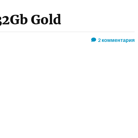
32Gb Gold
2
комментария