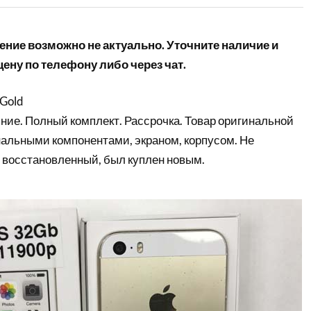
ние возможно не актуально. Уточните наличие и
ену по телефону либо через чат.
 Gold
ние. Полный комплект. Рассрочка. Товар оригинальной
нальными компонентами, экраном, корпусом. Не
 восстановленный, был куплен новым.