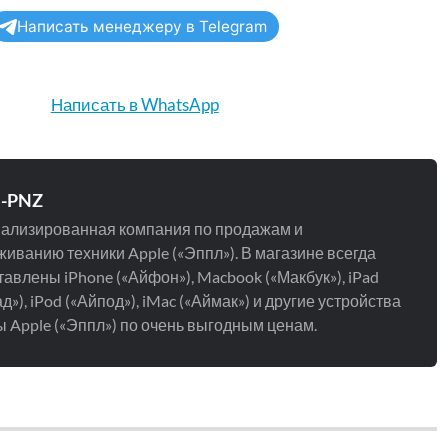
Написать менеджеру в Telegram
Написать в WhatsApp
e-PNZ
ализированная компания по продажам и
иванию техники Apple («Эппл»). В магазине всегда
авлены iPhone («Айфон»), Macbook («Макбук»), iPad
д»), iPod («Айпод»), iMac («Аймак») и другие устройства
 Apple («Эппл») по очень выгодным ценам.