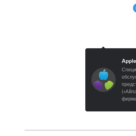
Appl
Специ
обслуж
предст
(«Айпа
фирмы