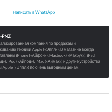
Написать в WhatsApp
e-PNZ
ализированная компания по продажам и
иванию техники Apple («Эппл»). В магазине всегда
авлены iPhone («Айфон»), Macbook («Макбук»), iPad
д»), iPod («Айпод»), iMac («Аймак») и другие устройства
 Apple («Эппл») по очень выгодным ценам.