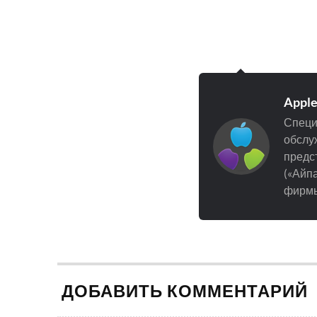
Appl
Специ
обслуж
предст
(«Айпа
фирмы
ДОБАВИТЬ КОММЕНТАРИЙ