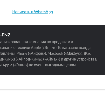
Написать в WhatsApp
e-PNZ
ализированная компания по продажам и
иванию техники Apple («Эппл»). В магазине всегда
авлены iPhone («Айфон»), Macbook («Макбук»), iPad
д»), iPod («Айпод»), iMac («Аймак») и другие устройства
 Apple («Эппл») по очень выгодным ценам.