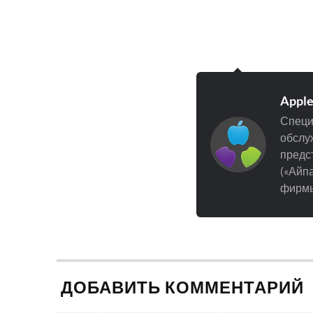
Appl
Специ
обслуж
предст
(«Айпа
фирмы
ДОБАВИТЬ КОММЕНТАРИЙ