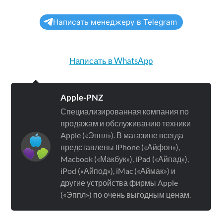
Написать менеджеру в Telegram
Написать в WhatsApp
Apple-PNZ
Специализированная компания по
продажам и обслуживанию техники
Apple («Эппл»). В магазине всегда
представлены iPhone («Айфон»),
Macbook («Макбук»), iPad («Айпад»),
iPod («Айпод»), iMac («Аймак») и
другие устройства фирмы Apple
(«Эппл») по очень выгодным ценам.