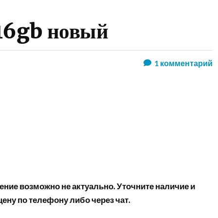
16gb новый
1
комментарий
ние возможно не актуально. Уточните наличие и
ену по телефону либо через чат.