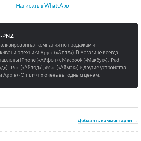
Написать в WhatsApp
e-PNZ
ализированная компания по продажам и
иванию техники Apple («Эппл»). В магазине всегда
авлены iPhone («Айфон»), Macbook («Макбук»), iPad
д»), iPod («Айпод»), iMac («Аймак») и другие устройства
 Apple («Эппл») по очень выгодным ценам.
Добавить комментарий →