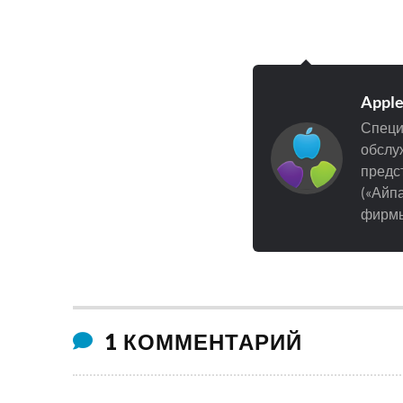
Appl
Специ
обслуж
предст
(«Айпа
фирмы
1 КОММЕНТАРИЙ