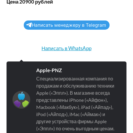
Цена 20900 рублей
Написать менеджеру в Telegram
Написать в WhatsApp
Apple-PNZ
Специализированная компания по
продажам и обслуживанию техники
Apple («Эппл»). В магазине всегда
представлены iPhone («Айфон»),
Macbook («Макбук»), iPad («Айпад»),
iPod («Айпод»), iMac («Аймак») и
другие устройства фирмы Apple
(«Эппл») по очень выгодным ценам.