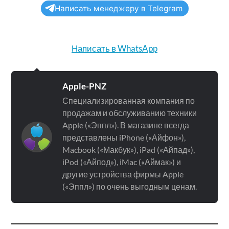
Написать менеджеру в Telegram
Написать в WhatsApp
Apple-PNZ
Специализированная компания по
продажам и обслуживанию техники
Apple («Эппл»). В магазине всегда
представлены iPhone («Айфон»),
Macbook («Макбук»), iPad («Айпад»),
iPod («Айпод»), iMac («Аймак») и
другие устройства фирмы Apple
(«Эппл») по очень выгодным ценам.