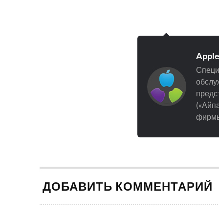
Appl
Специ
обслуж
предст
(«Айпа
фирмы
ДОБАВИТЬ КОММЕНТАРИЙ