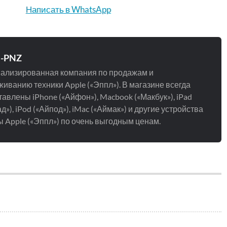
Написать в WhatsApp
e-PNZ
ализированная компания по продажам и
иванию техники Apple («Эппл»). В магазине всегда
авлены iPhone («Айфон»), Macbook («Макбук»), iPad
д»), iPod («Айпод»), iMac («Аймак») и другие устройства
 Apple («Эппл») по очень выгодным ценам.