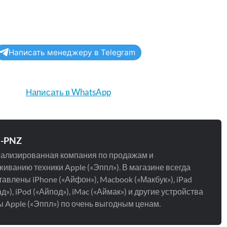
Написать менеджеру в Telegram
Написать в WhatsApp
e-PNZ
ализированная компания по продажам и
иванию техники Apple («Эппл»). В магазине всегда
авлены iPhone («Айфон»), Macbook («Макбук»), iPad
д»), iPod («Айпод»), iMac («Аймак») и другие устройства
 Apple («Эппл») по очень выгодным ценам.