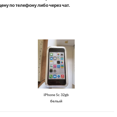
ену по телефону либо через чат.
iPhone 5c 32gb
белый