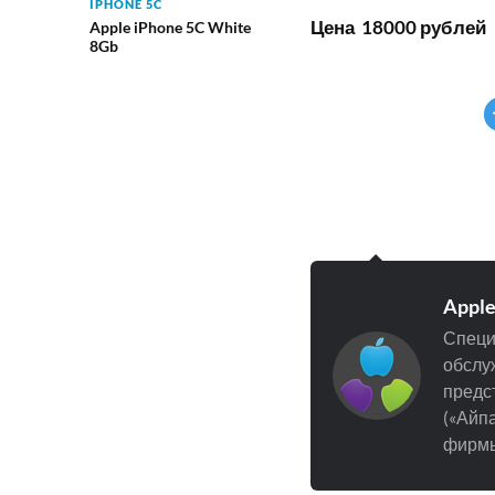
IPHONE 5C
Цена 18000 рублей
Apple iPhone 5C White
8Gb
Appl
Специ
обслуж
предст
(«Айпа
фирмы