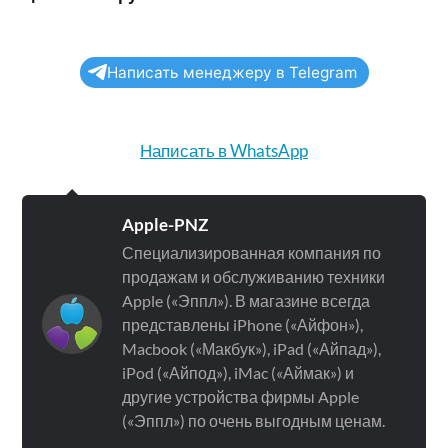
Написать менеджеру в Telegram
Написать в WhatsApp
Apple-PNZ
Специализированная компания по
продажам и обслуживанию техники
Apple («Эппл»). В магазине всегда
представлены iPhone («Айфон»),
Macbook («Макбук»), iPad («Айпад»),
iPod («Айпод»), iMac («Аймак») и
другие устройства фирмы Apple
(«Эппл») по очень выгодным ценам.