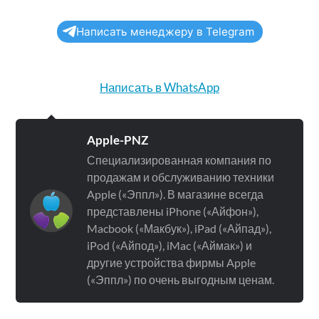
Написать менеджеру в Telegram
Написать в WhatsApp
Apple-PNZ
Специализированная компания по
продажам и обслуживанию техники
Apple («Эппл»). В магазине всегда
представлены iPhone («Айфон»),
Macbook («Макбук»), iPad («Айпад»),
iPod («Айпод»), iMac («Аймак») и
другие устройства фирмы Apple
(«Эппл») по очень выгодным ценам.