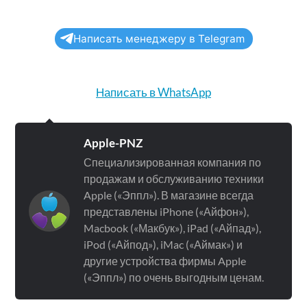
Написать менеджеру в Telegram
Написать в WhatsApp
Apple-PNZ
Специализированная компания по
продажам и обслуживанию техники
Apple («Эппл»). В магазине всегда
представлены iPhone («Айфон»),
Macbook («Макбук»), iPad («Айпад»),
iPod («Айпод»), iMac («Аймак») и
другие устройства фирмы Apple
(«Эппл») по очень выгодным ценам.