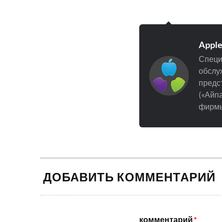
Appl
Специ
обслуж
предст
(«Айпа
фирмы
ДОБАВИТЬ КОММЕНТАРИЙ
комментарий
*