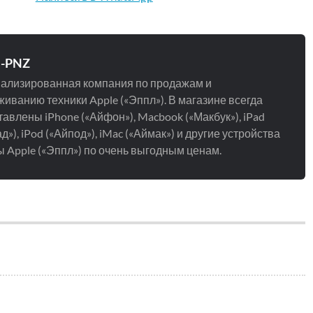
e-PNZ
ализированная компания по продажам и
иванию техники Apple («Эппл»). В магазине всегда
авлены iPhone («Айфон»), Macbook («Макбук»), iPad
д»), iPod («Айпод»), iMac («Аймак») и другие устройства
 Apple («Эппл») по очень выгодным ценам.