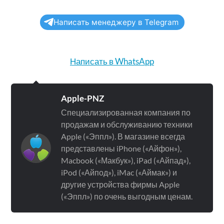
Написать менеджеру в Telegram
Написать в WhatsApp
Apple-PNZ
Специализированная компания по
продажам и обслуживанию техники
Apple («Эппл»). В магазине всегда
представлены iPhone («Айфон»),
Macbook («Макбук»), iPad («Айпад»),
iPod («Айпод»), iMac («Аймак») и
другие устройства фирмы Apple
(«Эппл») по очень выгодным ценам.