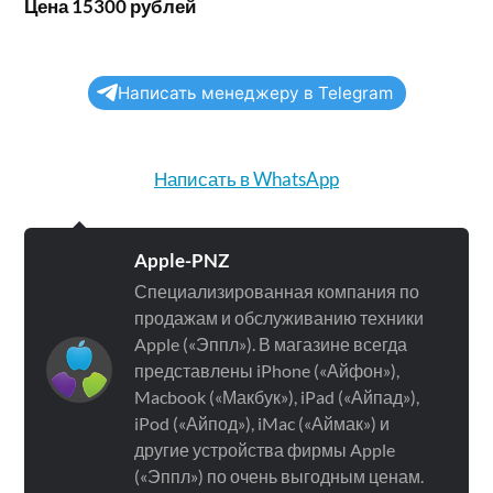
Цена 15300 рублей
Написать менеджеру в Telegram
Написать в WhatsApp
Apple-PNZ
Специализированная компания по
продажам и обслуживанию техники
Apple («Эппл»). В магазине всегда
представлены iPhone («Айфон»),
Macbook («Макбук»), iPad («Айпад»),
iPod («Айпод»), iMac («Аймак») и
другие устройства фирмы Apple
(«Эппл») по очень выгодным ценам.