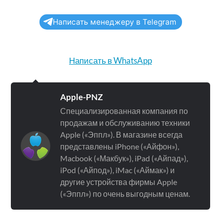
Написать менеджеру в Telegram
Написать в WhatsApp
Apple-PNZ
Специализированная компания по
продажам и обслуживанию техники
Apple («Эппл»). В магазине всегда
представлены iPhone («Айфон»),
Macbook («Макбук»), iPad («Айпад»),
iPod («Айпод»), iMac («Аймак») и
другие устройства фирмы Apple
(«Эппл») по очень выгодным ценам.