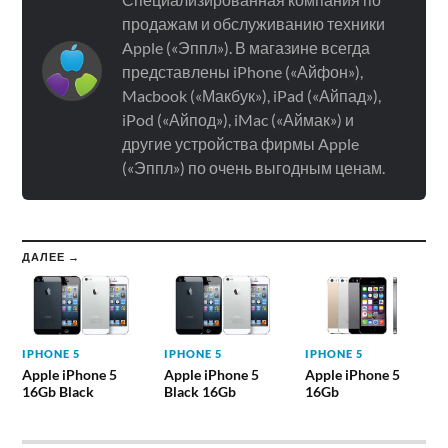
продажам и обслуживанию техники
Apple («Эппл»). В магазине всегда
представлены iPhone («Айфон»),
Macbook («Макбук»), iPad («Айпад»),
iPod («Айпод»), iMac («Аймак») и
другие устройства фирмы Apple
(«Эппл») по очень выгодным ценам.
ДАЛЕЕ →
IPHONE 5
IPHONE 5
IPHONE 5
Apple iPhone 5
Apple iPhone 5
Apple iPhone 5
16Gb Black
Black 16Gb
16Gb