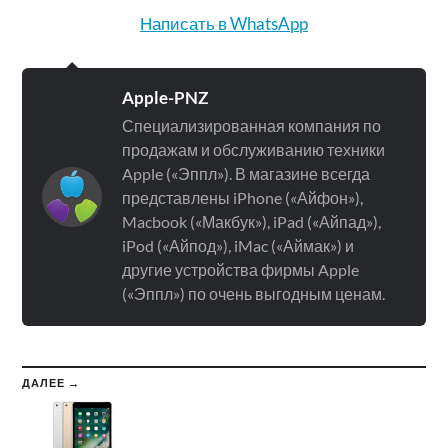
Написать в WhatsApp
Apple-PNZ
Специализированная компания по
продажам и обслуживанию техники
Apple («Эппл»). В магазине всегда
представлены iPhone («Айфон»),
Macbook («Макбук»), iPad («Айпад»),
iPod («Айпод»), iMac («Аймак») и
другие устройства фирмы Apple
(«Эппл») по очень выгодным ценам.
ДАЛЕЕ →