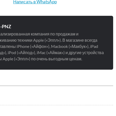
Написать в WhatsApp
e-PNZ
ализированная компания по продажам и
иванию техники Apple («Эппл»). В магазине всегда
авлены iPhone («Айфон»), Macbook («Макбук»), iPad
д»), iPod («Айпод»), iMac («Аймак») и другие устройства
 Apple («Эппл») по очень выгодным ценам.