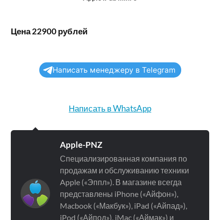
Цена 22900 рублей
Написать менеджеру в Telegram
Написать в WhatsApp
Apple-PNZ
Специализированная компания по
продажам и обслуживанию техники
Apple («Эппл»). В магазине всегда
представлены iPhone («Айфон»),
Macbook («Макбук»), iPad («Айпад»),
iPod («Айпод»), iMac («Аймак») и