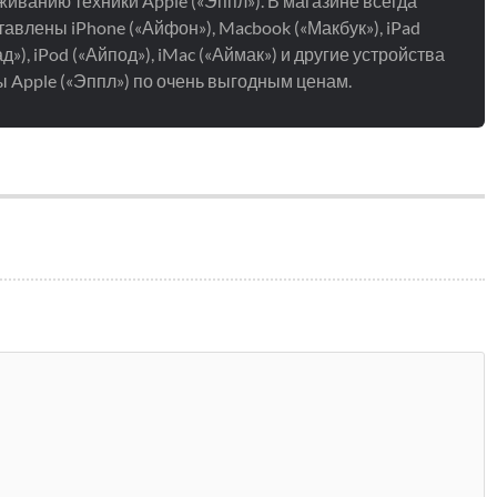
иванию техники Apple («Эппл»). В магазине всегда
авлены iPhone («Айфон»), Macbook («Макбук»), iPad
д»), iPod («Айпод»), iMac («Аймак») и другие устройства
 Apple («Эппл») по очень выгодным ценам.