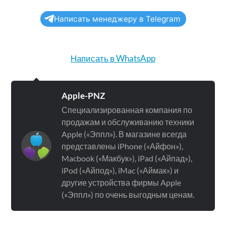
Написать менеджеру в Telegram
Написать в WhatsApp
Apple-PNZ
Специализированная компания по
продажам и обслуживанию техники
Apple («Эппл»). В магазине всегда
представлены iPhone («Айфон»),
Macbook («Макбук»), iPad («Айпад»),
iPod («Айпод»), iMac («Аймак») и
другие устройства фирмы Apple
(«Эппл») по очень выгодным ценам.