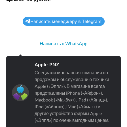
Написать менеджеру в Telegram
Написать в WhatsApp
Apple-PNZ
Специализированная компания по
продажам и обслуживанию техники
Apple («Эппл»). В магазине всегда
представлены iPhone («Айфон»),
Macbook («Макбук»), iPad («Айпад»),
iPod («Айпод»), iMac («Аймак») и
другие устройства фирмы Apple
(«Эппл») по очень выгодным ценам.