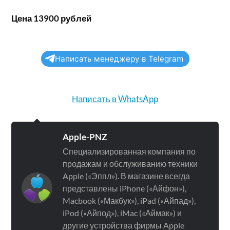
Цена 13900 рублей
Написать менеджеру в Telegram
Написать в WhatsApp
Apple-PNZ
Специализированная компания по
продажам и обслуживанию техники
Apple («Эппл»). В магазине всегда
представлены iPhone («Айфон»),
Macbook («Макбук»), iPad («Айпад»),
iPod («Айпод»), iMac («Аймак») и
другие устройства фирмы Apple