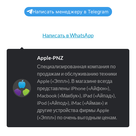
Написать менеджеру в Telegram
Написать в WhatsApp
Apple-PNZ
Специализированная компания по
продажам и обслуживанию техники
Apple («Эппл»). В магазине всегда
представлены iPhone («Айфон»),
Macbook («Макбук»), iPad («Айпад»),
iPod («Айпод»), iMac («Аймак») и
другие устройства фирмы Apple
(«Эппл») по очень выгодным ценам.