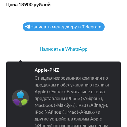
Цена 18900 рублей
Написать менеджеру в Telegram
Написать в WhatsApp
Apple-PNZ
Специализированная компания по
продажам и обслуживанию техники
Apple («Эппл»). В магазине всегда
представлены iPhone («Айфон»),
Macbook («Макбук»), iPad («Айпад»),
iPod («Айпод»), iMac («Аймак») и
другие устройства фирмы Apple
(«Эппл») по очень выгодным ценам.